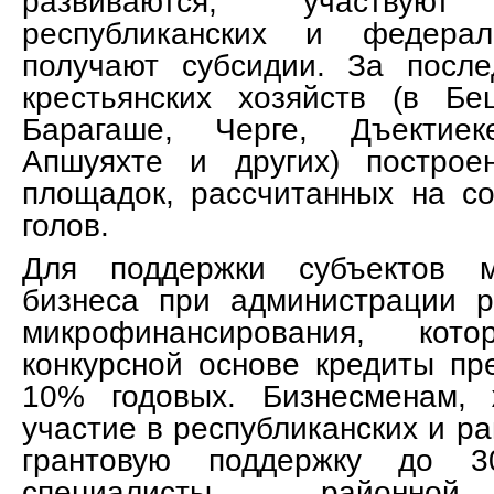
развиваются, участву
республиканских и федерал
получают субсидии. За посл
крестьянских хозяйств (в Бе
Барагаше, Черге, Дъектиек
Апшуяхте и других) построе
площадок, рассчитанных на с
голов.
Для поддержки субъектов м
бизнеса при администрации 
микрофинансирования, ко
конкурсной основе кредиты пр
10% годовых. Бизнесменам,
участие в республиканских и р
грантовую поддержку до 3
специалисты районной