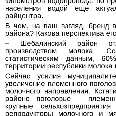
километров водопровода, но п
населения водой еще актуа
райцентра. –
В чем, на ваш взгляд, бренд 
района? Какова перспектива ег
– Шебалинский район отл
производством молока. Со
статистическим данным, 60
территории республики молока 
Сейчас усилия муниципалит
увеличение племенного поголов
молочного направления. Кстат
районе поголовье – племен
крупные сельхозпредприяти
репродукторы молочного и мя