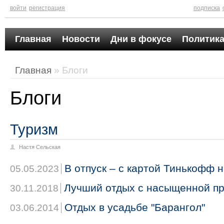
войти
регистрация
подписка
Главная
Новости
Дни в фокусе
Политика
Главная
» Блоги
Блоги
Туризм
Настя Сельская
В отпуск – с картой Тинькофф на
05.05.2023
Лучший отдых с насыщенной п
30.11.2018
Отдых в усадьбе "Барангол"
03.06.2014