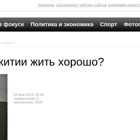
подписка
объявления
рейтинг сайтов
информер новос
в фокусе
Политика и экономика
Спорт
Фото
ь хорошо?
житии жить хорошо?
04 фев 2013, 09:49
комментарии: 0
просмотров: 2928