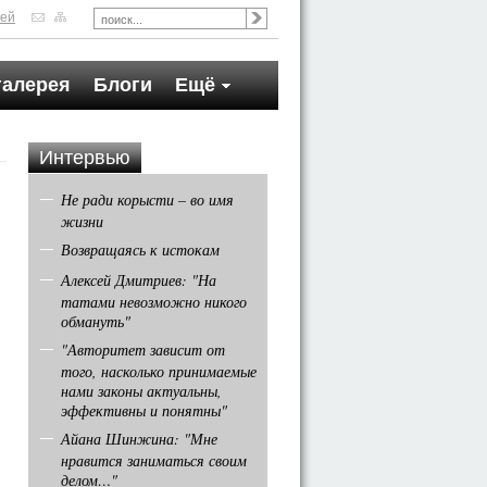
тей
галерея
Блоги
Ещё
Интервью
Не ради корысти – во имя
жизни
Возвращаясь к истокам
Алексей Дмитриев: "На
татами невозможно никого
обмануть"
"Авторитет зависит от
того, насколько принимаемые
нами законы актуальны,
эффективны и понятны"
Айана Шинжина: "Мне
нравится заниматься своим
делом…"