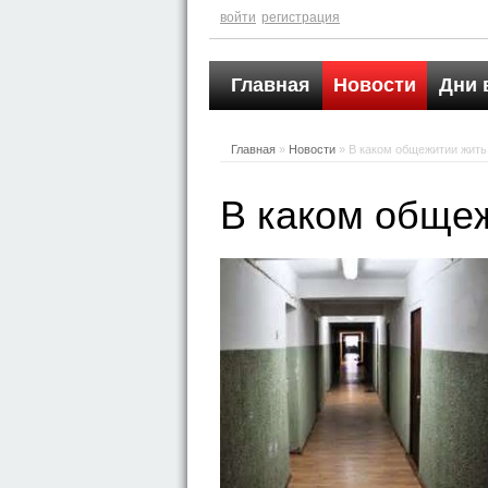
войти
регистрация
Главная
Новости
Дни 
Главная
»
Новости
» В каком общежитии жит
В каком обще