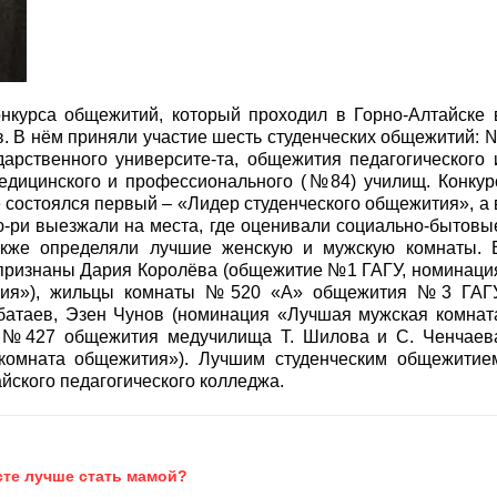
онкурса общежитий, который проходил в Горно-Алтайске 
в. В нём приняли участие шесть студенческих общежитий: 
арственного университе-та, общежития педагогического 
медицинского и профессионального (№84) училищ. Конкур
е состоялся первый – «Лидер студенческого общежития», а 
жю-ри выезжали на места, где оценивали социально-бытовы
также определяли лучшие женскую и мужскую комнаты. 
 признаны Дария Королёва (общежитие №1 ГАГУ, номинаци
ития»), жильцы комнаты №520 «А» общежития №3 ГАГ
атаев, Эзен Чунов (номинация «Лучшая мужская комнат
 №427 общежития медучилища Т. Шилова и С. Ченчаев
комната общежития»). Лучшим студенческим общежитие
йского педагогического колледжа.
сте лучше стать мамой?