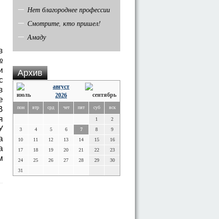
Нет благороднее профессии
Смотрите, кто пришел!
Амаду
в
№
и
Архив
с
август
в
2026
е
пон
втр
срд
чет
пят
суб
вск
В
я
1
2
У
3
4
5
6
7
8
9
а
10
11
12
13
14
15
16
а
17
18
19
20
21
22
23
м
24
25
26
27
28
29
30
31