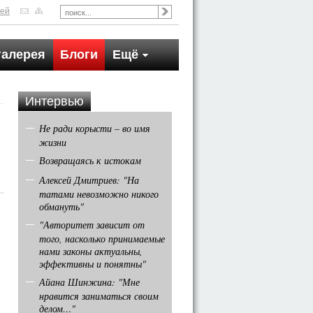
тей
галерея
Блоги
Ещё
Интервью
Не ради корысти – во имя
жизни
Возвращаясь к истокам
Алексей Дмитриев: "На
татами невозможно никого
обмануть"
"Авторитет зависит от
того, насколько принимаемые
нами законы актуальны,
эффективны и понятны"
Айана Шинжина: "Мне
нравится заниматься своим
делом…"