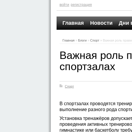
войти
регистрация
Главная
Новости
Дни 
Главная
»
Блоги
»
Спорт
» Важная роль прави
Важная роль 
спортзалах
Спорт
В спортзалах проводятся тренир
выполнение разного рода спорт
Установка тренажёров допускае
проведения активных тренировок
гимнастике или баскетболу тре