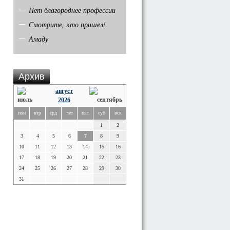
Нет благороднее профессии
Смотрите, кто пришел!
Амаду
Архив
август
2026
пон
втр
срд
чет
пят
суб
вск
1
2
3
4
5
6
7
8
9
10
11
12
13
14
15
16
17
18
19
20
21
22
23
24
25
26
27
28
29
30
31