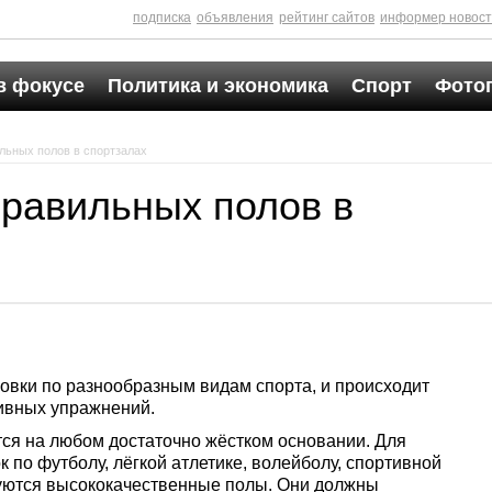
подписка
объявления
рейтинг сайтов
информер новос
в фокусе
Политика и экономика
Спорт
Фото
льных полов в спортзалах
правильных полов в
овки по разнообразным видам спорта, и происходит
ивных упражнений.
тся на любом достаточно жёстком основании. Для
 по футболу, лёгкой атлетике, волейболу, спортивной
буются высококачественные полы. Они должны