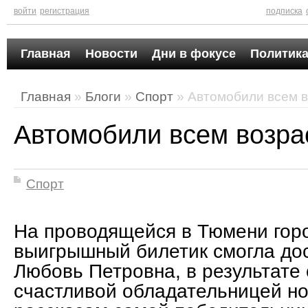
войти
регистрация
подписка
Главная
Новости
Дни в фокусе
Политика
Главная
»
Блоги
»
Спорт
» Автомобили всем в
Автомобили всем возра
Спорт
На проводящейся в Тюмени гор
выигрышный билетик смогла до
Любовь Петровна, в результате 
счастливой обладательницей но