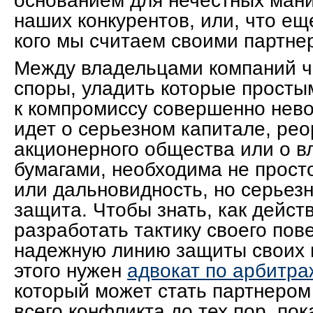
основанием для нечестных ман
наших конкурентов, или, что ещ
кого мы считаем своими партне
Между владельцами компаний ч
споры, уладить которые просты
к компромиссу совершенно нево
идет о серьезном капитале, ре
акционерного общества или о 
бумагами, необходима не прост
или дальновидность, но серьез
защита. Чтобы знать, как дейст
разработать тактику своего пов
надежную линию защиты своих 
этого нужен
адвокат по арбитр
который может стать партнером
всего конфликта до тех пор, по