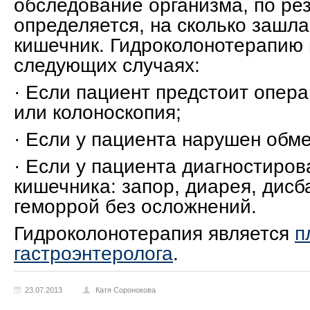
обследование организма, по рез
определяется, на сколько зашла
кишечник. Гидроколонотерапию 
следующих случаях:
· Если пациент предстоит опер
или колоноскопия;
· Если у пациента нарушен обм
· Если у пациента диагностиро
кишечника: запор, диарея, дисба
геморрой без осложнений.
Гидроколонотерапия является
п
гастроэнтеролога
.
23.07.2013
Катя Соронокова