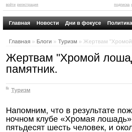
войти
регистрация
подписка
Главная
Новости
Дни в фокусе
Политика
Главная
»
Блоги
»
Туризм
» Жертвам "Хромой 
Жертвам "Хромой лошад
памятник.
Туризм
Напомним, что в результате пож
ночном клубе «Хромая лошадь»,
пятьдесят шесть человек, и око