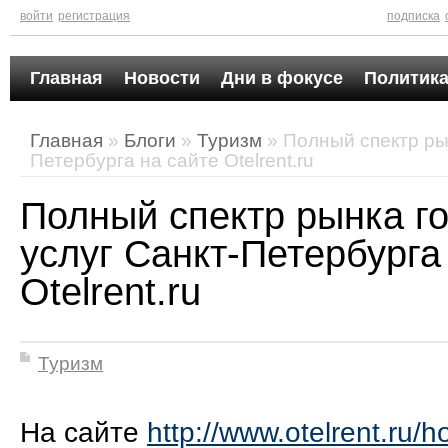
войти
регистрация
подписка
Главная
Новости
Дни в фокусе
Политика
Главная
»
Блоги
»
Туризм
» Полный спектр ры
Петербурга на сайте Otelrent.ru
Полный спектр рынка г
услуг Санкт-Петербурга
Otelrent.ru
Туризм
На сайте
http://www.otelrent.ru/h