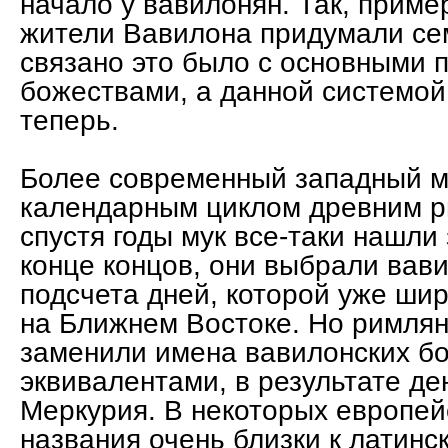
начало у вавилонян. Так, пример
жители Вавилона придумали се
связано это было с основными 
божествами, а данной системой
теперь.
Более современный западный м
календарным циклом древним р
спустя годы мук все-таки нашли
конце концов, они выбрали вав
подсчета дней, которой уже ши
на Ближнем Востоке. Но римлян
заменили имена вавилонских б
эквивалентами, в результате де
Меркурия. В некоторых европей
названия очень близки к латинс