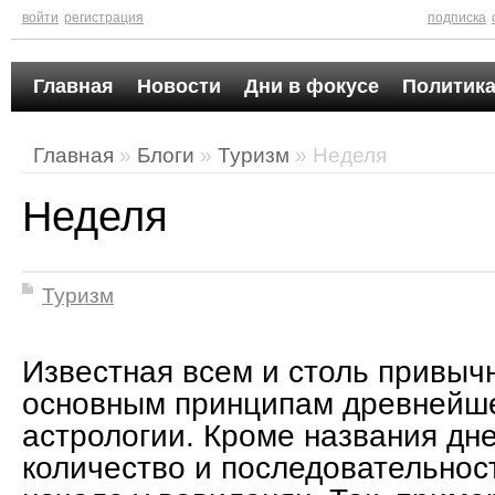
войти
регистрация
подписка
Главная
Новости
Дни в фокусе
Политика
Главная
»
Блоги
»
Туризм
» Неделя
Неделя
Туризм
Известная всем и столь привыч
основным принципам древнейш
астрологии. Кроме названия дне
количество и последовательнос