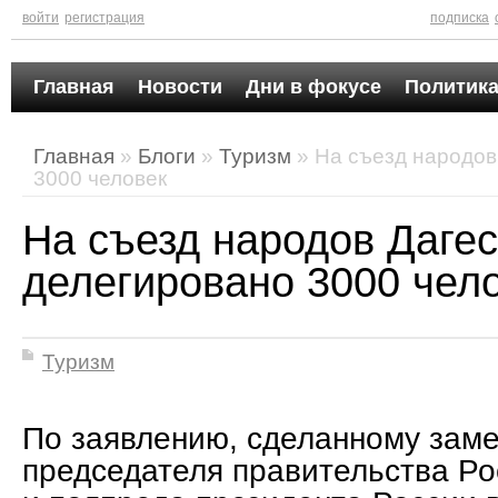
войти
регистрация
подписка
Главная
Новости
Дни в фокусе
Политика
Главная
»
Блоги
»
Туризм
» На съезд народов
3000 человек
На съезд народов Даге
делегировано 3000 чел
Туризм
По заявлению, сделанному зам
председателя правительства Р