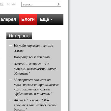
тей
галерея
Блоги
Ещё
Интервью
Не ради корысти – во имя
жизни
Возвращаясь к истокам
Алексей Дмитриев: "На
татами невозможно никого
обмануть"
"Авторитет зависит от
того, насколько принимаемые
нами законы актуальны,
эффективны и понятны"
,
Айана Шинжина: "Мне
нравится заниматься своим
делом…"