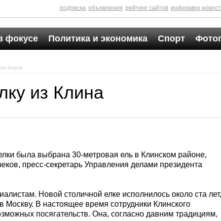
подписка
объявления
рейтинг сайтов
информер новос
в фокусе
Политика и экономика
Спорт
Фото
 из Клина
лку из Клина
елки была выбрана 30-метровая ель в Клинском районе,
еков, пресс-секретарь Управления делами президента
алистам. Новой столичной елке исполнилось около ста лет
 в Москву. В настоящее время сотрудники Клинского
озможных посягательств. Она, согласно давним традициям,