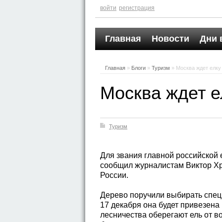
войти
регистрация
Главная
Новости
Дни 
Главная
»
Блоги
»
Туризм
» Москва ждет елку
Москва ждет е
Туризм
Для звания главной российской 
сообщил журналистам Виктор Хр
России.
Дерево поручили выбирать специ
17 декабря она будет привезена
лесничества оберегают ель от в