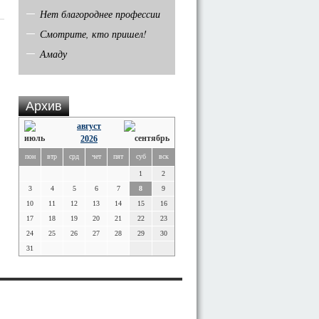
Нет благороднее профессии
Смотрите, кто пришел!
Амаду
Архив
август
2026
пон
втр
срд
чет
пят
суб
вск
1
2
3
4
5
6
7
8
9
10
11
12
13
14
15
16
17
18
19
20
21
22
23
24
25
26
27
28
29
30
31