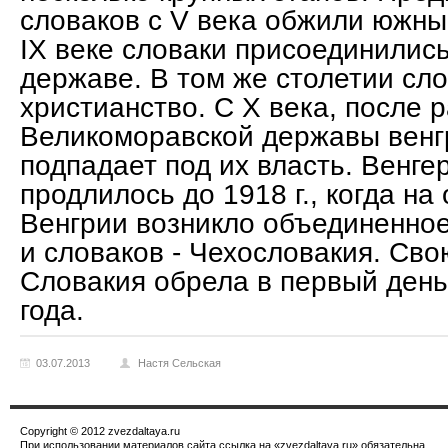
словаков с V века обжили южны
IX веке словаки присоединилис
державе. В том же столетии сл
христианство. С X века, после 
Великоморавской державы венг
подпадает под их власть. Венге
продлилось до 1918 г., когда на
Венгрии возникло объединенное
и словаков - Чехословакия. Св
Словакия обрела в первый день
года.
03.07.2013
Настя Сельская
Copyright © 2012 zvezdaltaya.ru
При использовании материалов сайта ссылка на «zvezdaltaya.ru» обязательна