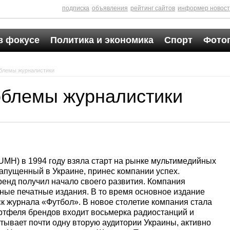
подписка
объявления
рейтинг сайтов
информер новос
в фокусе
Политика и экономика
Спорт
Фото
блемы журналистики
облемы журналистики
(UMH) в 1994 году взяла старт на рынке мультимедийных
запущенный в Украине, принес компании успех.
ренд получил начало своего развития. Компания
ные печатные издания. В то время основное издание
к журнала «Футбол». В новое столетие компания стала
ортфеля брендов входит восьмерка радиостанций и
тывает почти одну вторую аудитории Украины, активно