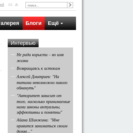
тей
галерея
Блоги
Ещё
Интервью
Не ради корысти – во имя
жизни
Возвращаясь к истокам
Алексей Дмитриев: "На
татами невозможно никого
обмануть"
"Авторитет зависит от
того, насколько принимаемые
нами законы актуальны,
эффективны и понятны"
Айана Шинжина: "Мне
нравится заниматься своим
делом…"