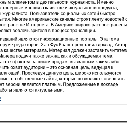
ажным элементом в деятельности журналиста. Именно
стоверные мнения о качестве и актуальности продукта,
ы журналиста. Пользователи социальных сетей быстро
тия. Многие американские каналы строят ленту новостей 
пространстве Интернета. В Америке широко распространены
ляют вовлечь зрителя в процесс трансляции.
 изданий являются информационные порталы. Эта тема
руме редакторов. Хан Фук Кванг представил доклад. Авто
а качестве материала. Материал должен заставить читател
Манера подачи также важна, как и обсуждаемая тема.
ются фактом: за пиком продаж, вызванным каким-либо
чить охват аудитории – это основная цель, ведущая к
вляющей. Преследуя данную цель, широко используются
я имеют собственные сайты, которые позволяют совершить
нт версии является платным. Предложенные в докладе
аботы являются актуальными.
/