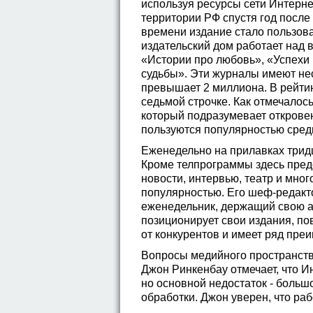
используя ресурсы сети Интерн
территории РФ спустя год после
времени издание стало пользов
издательский дом работает над 
«Истории про любовь», «Успехи 
судьбы». Эти журналы имеют не
превышает 2 миллиона. В рейтин
седьмой строчке. Как отмечалос
который подразумевает открове
пользуются популярностью среди
Еженедельно на прилавках трид
Кроме телпрограммы здесь пред
новости, интервью, театр и мно
популярностью. Его шеф-редакт
еженедельник, держащий свою а
позиционирует свои издания, по
от конкурентов и имеет ряд пре
Вопросы медийного пространств
Джон Ринкенбау отмечает, что 
но основной недостаток - больш
обработки. Джон уверен, что ра