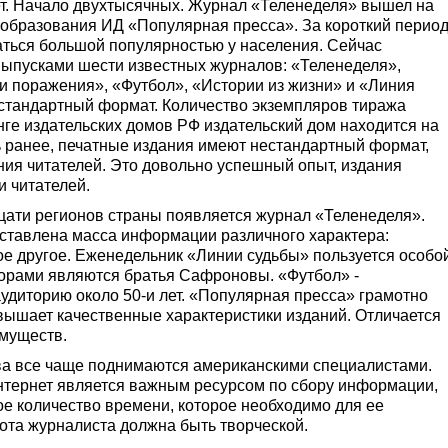
ет. Начало двухтысячных. Журнал «Теленеделя» вышел на
 образования ИД «Популярная пресса». За короткий перио
аться большой популярностью у населения. Сейчас
выпусками шести известных журналов: «Теленеделя»,
и поражения», «Футбол», «Истории из жизни» и «Линия
стандартный формат. Количество экземпляров тиража
ге издательских домов РФ издательский дом находится на
ь ранее, печатные издания имеют нестандартный формат,
ния читателей. Это довольно успешный опыт, издания
 читателей.
цати регионов страны появляется журнал «Теленеделя».
ставлена масса информации различного характера:
гое другое. Еженедельник «Линии судьбы» пользуется особо
орами являются братья Сафроновы. «Футбол» -
удиторию около 50-и лет. «Популярная пресса» грамотно
вышает качественные характеристики изданий. Отличается
имуществ.
а все чаще поднимаются американскими специалистами.
Интернет является важным ресурсом по сбору информации,
ое количество времени, которое необходимо для ее
бота журналиста должна быть творческой.