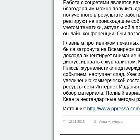
Работа с соцсетями является в
благодаря им можно получить до
полученного в результате работ
реагируют на происходящие собы
учетом тематики, актуальной в 
он-лайн конференции. Они позво
Главным противником печатных
была затронута на Всемирном фо
доклада акцентирует внимание н
дискуссировать с журналистом. 
Плюсы журналистики подтвержда
событием, наступает спад. Увели
увеличению коммерческой соста
ресурсы сети Интернет. Издани
обзор материала. Полный вариа
Кванга нестандартные методы р
Источник:
http://www.ppressa.com
12.11.2013
Анна Аткунова