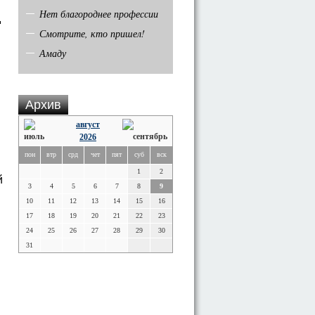
Нет благороднее профессии
д
Смотрите, кто пришел!
Амаду
Архив
август
2026
пон
втр
срд
чет
пят
суб
вск
1
2
й
3
4
5
6
7
8
9
10
11
12
13
14
15
16
17
18
19
20
21
22
23
24
25
26
27
28
29
30
31