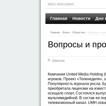
войти
регистрация
Главная
Новости
Дни 
Главная
»
Блоги
»
Общество
» Вопросы и про
Вопросы и пр
Общество
Компания United Media Holding 
игроков. Проект «Теленеделя», 
Популярность журнала росла. Б
приобретала лицензии на извест
осещало спорт. Состоялся выпус
мультимедийной. В состав ее п
телевизионный канал. UMH охва