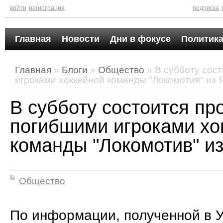
войти
регистрация
подписка
Главная
Новости
Дни в фокусе
Политика
Главная
»
Блоги
»
Общество
» В субботу сос
игроками хоккейной команды "Локомотив" из
В субботу состоится пр
погибшими игроками хо
команды "Локомотив" и
Общество
По информации, полученной в 