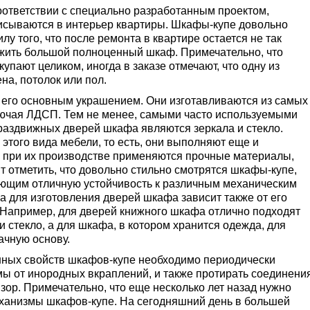
оответствии с специально разработанным проектом,
писываются в интерьер квартиры. Шкафы-купе довольно
илу того, что после ремонта в квартире остается не так
ожить большой полноценный шкаф. Примечательно, что
упают целиком, иногда в заказе отмечают, что одну из
на, потолок или пол.
я его основным украшением. Они изготавливаются из самых
ючая ЛДСП. Тем не менее, самыми часто используемыми
раздвижных дверей шкафа являются зеркала и стекло.
этого вида мебели, то есть, они выполняют еще и
 при их производстве применяются прочные материалы,
 отметить, что довольно стильно смотрятся шкафы-купе,
ющим отличную устойчивость к различным механическим
 для изготовления дверей шкафа зависит также от его
 Например, для дверей книжного шкафа отлично подходят
и стекло, а для шкафа, в котором хранится одежда, для
ачную основу.
ных свойств шкафов-купе необходимо периодически
мы от инородных вкраплений, и также протирать соединени
изор. Примечательно, что еще несколько лет назад нужно
ханизмы шкафов-купе. На сегодняшний день в большей