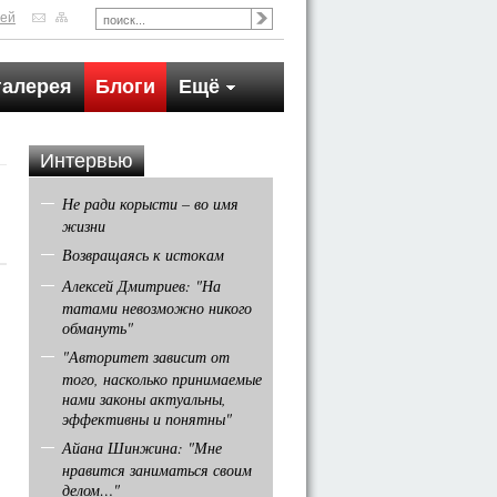
тей
галерея
Блоги
Ещё
Интервью
Не ради корысти – во имя
жизни
Возвращаясь к истокам
Алексей Дмитриев: "На
татами невозможно никого
обмануть"
"Авторитет зависит от
того, насколько принимаемые
нами законы актуальны,
эффективны и понятны"
Айана Шинжина: "Мне
нравится заниматься своим
делом…"