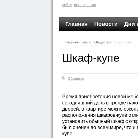
войти
регистрация
Главная
Новости
Дни 
Главная
»
Блоги
»
Общество
» Шкаф-купе
Шкаф-купе
Общество
Время приобретения новой мебе
сегодняшний день в тренде нах
дверей, в квартире можно сэкон
расположения шкафов-купе отлич
установить обычный шкаф с от
был оценен во всем мире, что и
купе.