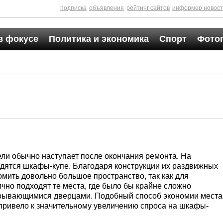
подписка
объявления
рейтинг сайтов
информер новос
в фокусе
Политика и экономика
Спорт
Фото
ли обычно наступает после окончания ремонта. На
одятся шкафы-купе. Благодаря конструкции их раздвижных
омить довольно большое пространство, так как для
но подходят те места, где было бы крайне сложно
крывающимися дверцами. Подобный способ экономии места
 привело к значительному увеличению спроса на шкафы-