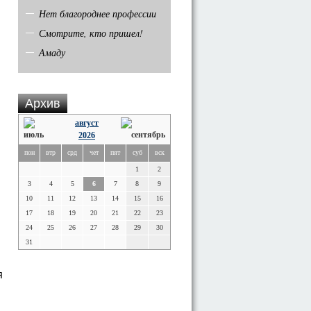
Нет благороднее профессии
Смотрите, кто пришел!
Амаду
Архив
август
2026
пон
втр
срд
чет
пят
суб
вск
1
2
3
4
5
6
7
8
9
10
11
12
13
14
15
16
17
18
19
20
21
22
23
24
25
26
27
28
29
30
31
я