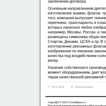
заключении договора.
Основным направлением деятел
изготовление знамен, флагов, т
того, компания выпускает ткане
перетяжки, транспаранты и пла
которых нанесено любое изобра
например, Москвы, России, а та
размещена символика обществен
Спартак, Динамо, ЦСКА и пр. В 
изготовление рекламных флагов
изображения по желанию заказчи
качества под воздействием сол
ветер.
Наличие собственного производ
момент оборудованием, дает во
тираж качественной рекламной п
06.11.2013
Анна Аткунова
Copyright © 2012 zvezdaltaya.ru
При использовании материалов сайта ссылка на