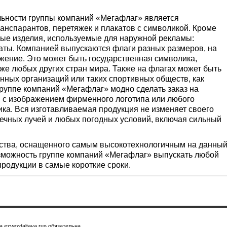
ьности группы компаний «Мегафлаг» является
ранспарантов, перетяжек и плакатов с символикой. Кроме
вые изделия, используемые для наружной рекламы:
каты. Компанией выпускаются флаги разных размеров, на
жение. Это может быть государственная символика,
кже любых других стран мира. Также на флагах может быть
ных организаций или таких спортивных обществ, как
группе компаний «Мегафлаг» модно сделать заказ на
 с изображением фирменного логотипа или любого
ка. Вся изготавливаемая продукция не изменяет своего
нечных лучей и любых погодных условий, включая сильный
ства, оснащенного самым высокотехнологичным на данны
зможность группе компаний «Мегафлаг» выпускать любой
родукции в самые короткие сроки.
 «zvezdaltaya.ru» обязательна