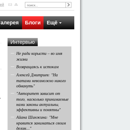
тей
галерея
Блоги
Ещё
Интервью
Не ради корысти – во имя
жизни
Возвращаясь к истокам
Алексей Дмитриев: "На
татами невозможно никого
обмануть"
"Авторитет зависит от
,
того, насколько принимаемые
нами законы актуальны,
эффективны и понятны"
Айана Шинжина: "Мне
нравится заниматься своим
делом…"