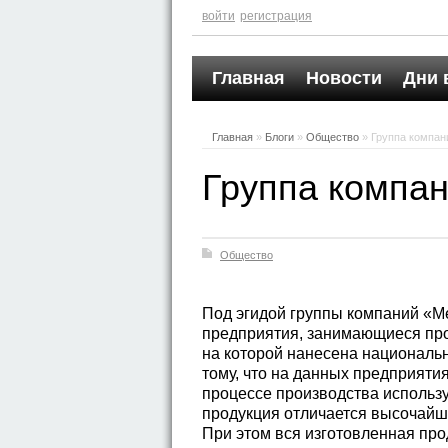
войти
регистрация
Главная
Новости
Дни 
Главная
»
Блоги
»
Общество
» Группа компан
Группа компан
Общество
Под эгидой группы компаний «М
предприятия, занимающиеся про
на которой нанесена националь
тому, что на данных предприят
процессе производства использ
продукция отличается высочайш
При этом вся изготовленная про