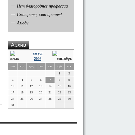
Нет благороднее профессии
Смотрите, кто пришел!
Амаду
Архив
август
2026
пон
втр
срд
чет
пят
суб
вск
1
2
3
4
5
6
7
8
9
й
10
11
12
13
14
15
16
17
18
19
20
21
22
23
24
25
26
27
28
29
30
31