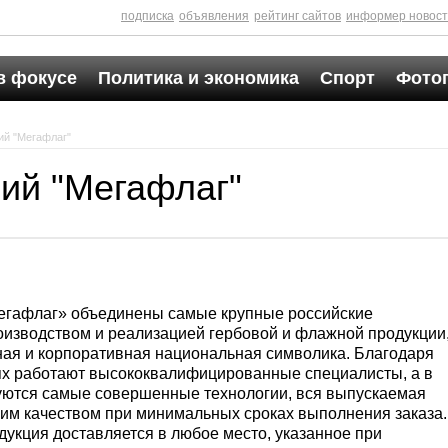
подписка
объявления
рейтинг сайтов
информер новос
в фокусе
Политика и экономика
Спорт
Фото
ий "Мегафлаг"
ий "Мегафлаг"
егафлаг» объединены самые крупные российские
изводством и реализацией гербовой и флажной продукции
ная и корпоративная национальная символика. Благодаря
иях работают высококвалифицированные специалисты, а в
уются самые совершенные технологии, вся выпускаемая
им качеством при минимальных сроках выполнения заказа.
дукция доставляется в любое место, указанное при