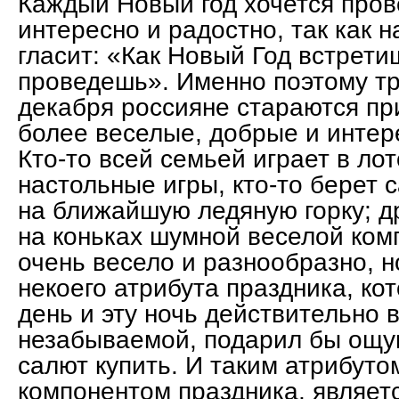
Каждый Новый год хочется пров
интересно и радостно, так как 
гласит: «Как Новый Год встретиш
проведешь». Именно поэтому тр
декабря россияне стараются пр
более веселые, добрые и интер
Кто-то всей семьей играет в лот
настольные игры, кто-то берет 
на ближайшую ледяную горку; др
на коньках шумной веселой ком
очень весело и разнообразно, н
некоего атрибута праздника, ко
день и эту ночь действительно
незабываемой, подарил бы ощущ
салют купить
. И таким атрибут
компонентом праздника, являет