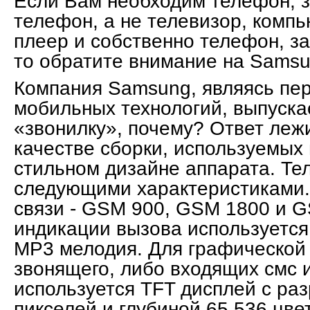
Если Вам необходим телефон, з
телефон, а не телевизор, компь
плеер и собственно телефон, з
то обратите внимание на Samsu
Компания Samsung, являясь пе
мобильных технологий, выпуск
«звонилку», почему? Ответ леж
качестве сборки, используемых
стильном дизайне аппарата. Те
следующими характеристиками.
связи - GSM 900, GSM 1800 и G
индикации вызова используется
MP3 мелодия. Для графической
звонящего, либо входящих смс 
используется TFT дисплей с ра
пикселей и глубиной 65,536 цве