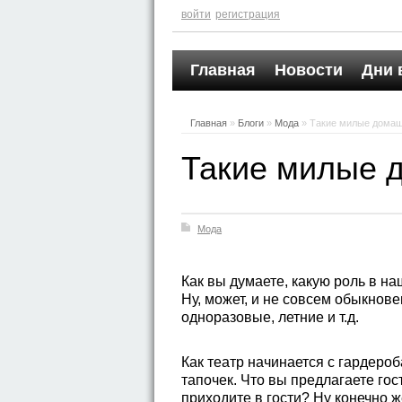
войти
регистрация
Главная
Новости
Дни 
Главная
»
Блоги
»
Мода
» Такие милые дома
Такие милые 
Мода
Как вы думаете, какую роль в н
Ну, может, и не совсем обыкнов
одноразовые, летние и т.д.
Как театр начинается с гардероб
тапочек. Что вы предлагаете гос
приходите в гости? Ну конечно ж