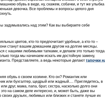
омашнюю обувь в виде, ну, скажем, собачки, и тут же улыбка
аленькая девочка. Все проблемы и вопросы целого дня
охнуть.
Вы задумывались над этим? Как вы выбираете себе
ояльных цветов, кто-то предпочитает удобные, а кто-то –
 они станут вашим домашним другом на долгие месяцы.
ься с нашими любимыми тапками, и делаем это только тогда
Только тогда мы начинаем искать им достойную замену,
ианта. Представляете, а ведь некоторые делают
тапочки н
яя обувь о своем хозяине. Кто он? Романтик или
ник или бухгалтер, щедрый или жадный.… Приглядитесь, в
или друг, мама, папа, брат, сестра, насколько долго они
ь это на самом деле интересно, и, может быть, даже вы
о своих друзьях, любимых или близких и станете лучше их