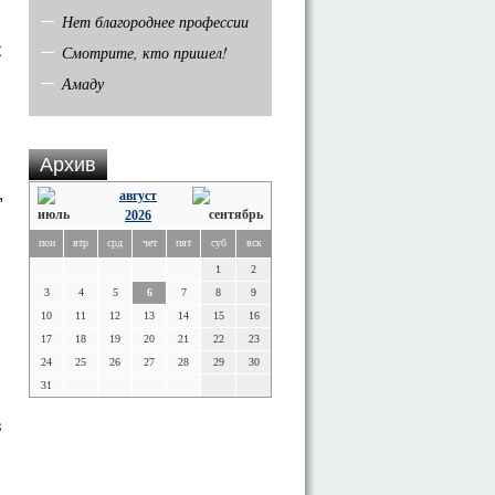
Нет благороднее профессии
к
Смотрите, кто пришел!
Амаду
Архив
,
август
2026
пон
втр
срд
чет
пят
суб
вск
1
2
3
4
5
6
7
8
9
10
11
12
13
14
15
16
17
18
19
20
21
22
23
24
25
26
27
28
29
30
31
в