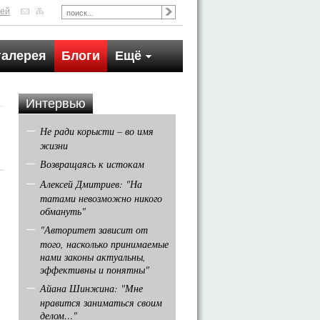
тей
галерея
Блоги
Ещё
Интервью
Не ради корысти – во имя
жизни
Возвращаясь к истокам
Алексей Дмитриев: "На
татами невозможно никого
обмануть"
"Авторитет зависит от
того, насколько принимаемые
нами законы актуальны,
эффективны и понятны"
Айана Шинжина: "Мне
нравится заниматься своим
делом…"