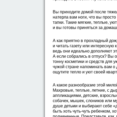
Вы приходите домой после тяжело
натерла вам ноги, что вы просто
тапки. Такие мягкие, теплые, ую
и вы готовы приняться за домаш
А как приятно в прохладный дож
и читать газету или интересную к
ведь они идеально дополняют эт
А если собрались в отпуск? Вы о
тонну косметики и средств для у
чужой стране напоминать вам о 
ощутите тепло и уют своей квар
А какое разнообразие этой мил
Махровые, теплые, летние, с ды
аппликациями, детские, взрослы
собачек, мышек, слоников или м
душе детьми и выбирают себе «д
быть хоть чуть-чуть ребенком, хо
подчиненные. Представьте, как,