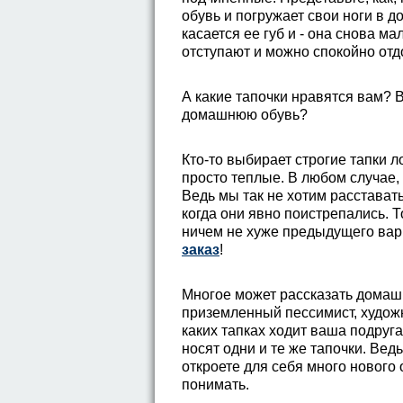
обувь и погружает свои ноги в д
касается ее губ и - она снова м
отступают и можно спокойно отд
А какие тапочки нравятся вам? 
домашнюю обувь?
Кто-то выбирает строгие тапки л
просто теплые. В любом случае,
Ведь мы так не хотим расстават
когда они явно поистрепались. 
ничем не хуже предыдущего вар
заказ
!
Многое может рассказать домашн
приземленный пессимист, худож
каких тапках ходит ваша подруга 
носят одни и те же тапочки. Вед
откроете для себя много нового 
понимать.