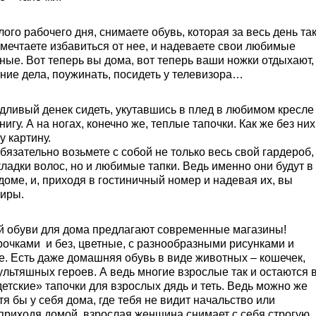
го рабочего дня, снимаете обувь, которая за весь день та
 мечтаете избавиться от нее, и надеваете свои любимые
тные. Вот теперь вы дома, вот теперь ваши ножки отдыхают,
ние дела, поужинать, посидеть у телевизора…
дливый денек сидеть, укутавшись в плед в любимом кресле
нигу. А на ногах, конечно же, теплые тапочки. Как же без них
у картину.
бязательно возьмете с собой не только весь свой гардероб,
кладки волос, но и любимые тапки. Ведь именно они будут в
доме, и, приходя в гостиничный номер и надевая их, вы
тиры.
ой обуви для дома предлагают современные магазины!
рочками и без, цветные, с разнообразными рисунками и
е. Есть даже домашняя обувь в виде животных – кошечек,
ультяшных героев. А ведь многие взрослые так и остаются 
етские» тапочки для взрослых дядь и теть. Ведь можно же
тя бы у себя дома, где тебя не видит начальство или
 приходя домой, взрослая женщина снимает с себя строгую