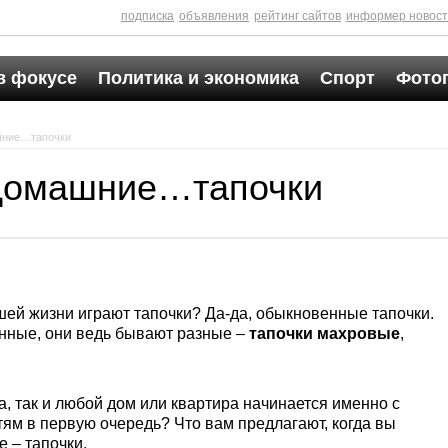
подписка
объявления
рейтинг сайтов
информер новос
в фокусе
Политика и экономика
Спорт
Фото
шние…тапочки
домашние…тапочки
ашей жизни играют тапочки? Да-да, обыкновенные тапочки.
енные, они ведь бывают разные –
тапочки махровые
,
а, так и любой дом или квартира начинается именно с
тям в первую очередь? Что вам предлагают, когда вы
е – тапочки.