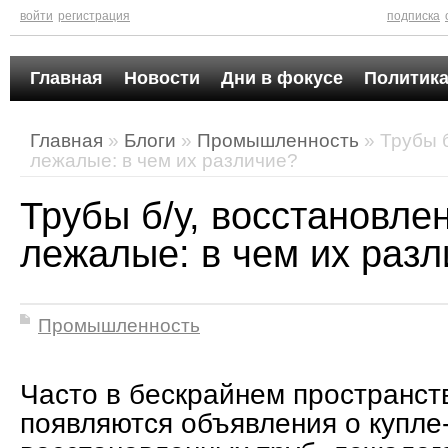
войти
регистрация
подписка
Главная
Новости
Дни в фокусе
Политика
Главная
»
Блоги
»
Промышленность
» Трубы б
лежалые: в чем их различие?
Трубы б/у, восстановле
лежалые: в чем их раз
Промышленность
Часто в бескрайнем пространст
появляются объявления о купле