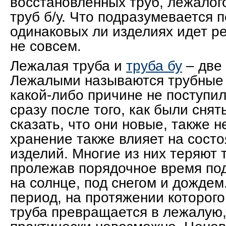
восстановленных труб, лежалог
труб б/у. Что подразумевается п
одинаковых ли изделиях идет р
не совсем.
Лежалая труба и
труба бу
– две
Лежалыми называются трубные 
какой-либо причине не поступи
сразу после того, как были снят
сказать, что они новые, также н
хранение также влияет на сост
изделий. Многие из них теряют 
пролежав порядочное время по
на солнце, под снегом и дождем
период, на протяжении которог
труба превращается в лежалую,