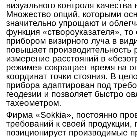
визуального контроля качества 
Множество опций, которыми ос
значительно упрощают и облегча
функция «створоуказателя», то
прибором визирного луча в вид
повышает производительность р
измерение расстояний в «безо
режиме» сокращает время на о
координат точки стояния. В це
прибора адаптирован под треб
геодезии и позволяет быстро ов
тахеометром.
Фирма «Sokkia», постоянно про
требований к своей продукции, 
позиционирует производимые п