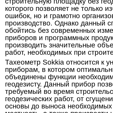
строительную площадку без гео
которого позволяет не только и
ошибок, но и грамотно организо
производство. Однако данный с
обойтись без современных изм
приборов и программных проду
производить значительные объ
работ, необходимых при строит
Тахеометр Sokkia относится к 
приборам, в котором оптималь
объединены функции необходи
геодезисту. Данный прибор поз
требуемый во время строительс
геодезических работ, от сгущен
основы до выноса необходимых