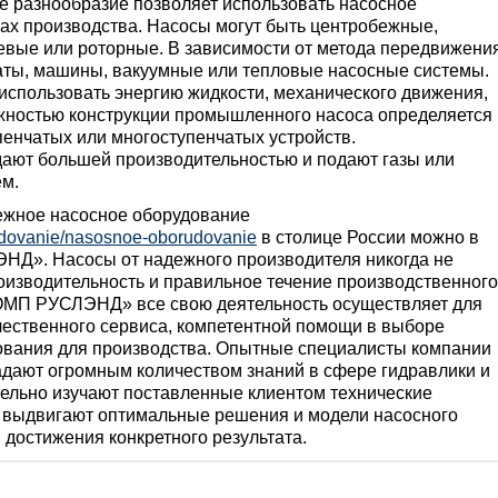
е разнообразие позволяет использовать насосное
ах производства. Насосы могут быть центробежные,
вые или роторные. В зависимости от метода передвижени
аты, машины, вакуумные или тепловые насосные системы.
использовать энергию жидкости, механического движения,
ложностью конструкции промышленного насоса определяется
пенчатых или многоступенчатых устройств.
ают большей производительностью и подают газы или
ем.
ежное насосное оборудование
udovanie/nasosnoe-oborudovanie
в столице России можно в
». Насосы от надежного производителя никогда не
оизводительность и правильное течение производственного
МП РУСЛЭНД» все свою деятельность осуществляет для
чественного сервиса, компетентной помощи в выборе
ования для производства. Опытные специалисты компании
ют огромным количеством знаний в сфере гидравлики и
тельно изучают поставленные клиентом технические
го выдвигают оптимальные решения и модели насосного
достижения конкретного результата.