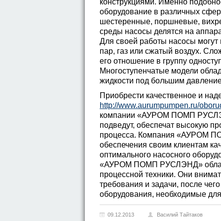
конструкциями. Именно подобно
оборудование в различных сфер
шестеренные, поршневые, вихре
среды насосы делятся на аппар
Для своей работы насосы могут 
пар, газ или сжатый воздух. С
его отношение в группу односту
Многоступенчатые модели облад
жидкости под большим давлени
Приобрести качественное и над
http://www.aurumpumpen.ru/obor
компании «АУРОМ ПОМП РУСЛЭНД
подведут, обеспечат высокую пр
процесса. Компания «АУРОМ ПО
обеспечения своим клиентам ка
оптимального насосного оборуд
«АУРОМ ПОМП РУСЛЭНД» облада
процессной техники. Они внима
требования и задачи, после че
оборудования, необходимые для 
09.12.2013
Василий Тайтаков