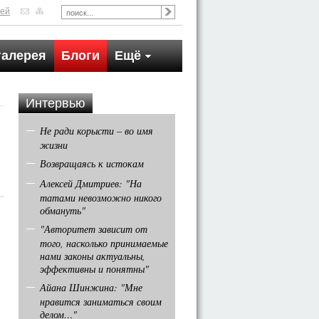
тей
галерея
Блоги
Ещё
Интервью
Не ради корысти – во имя
жизни
Возвращаясь к истокам
Алексей Дмитриев: "На
татами невозможно никого
обмануть"
"Авторитет зависит от
того, насколько принимаемые
нами законы актуальны,
эффективны и понятны"
Айана Шинжина: "Мне
нравится заниматься своим
делом…"