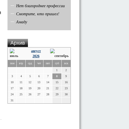
Нет благороднее профессии
я
Смотрите, кто пришел!
Амаду
Архив
август
2026
пон
втр
срд
чет
пят
суб
вск
1
2
3
4
5
6
7
8
9
10
11
12
13
14
15
16
17
18
19
20
21
22
23
24
25
26
27
28
29
30
31