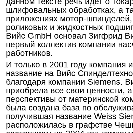
данном тексте речь идет о тока
шлифовальных обработках, а т
приложениях мотор-шпинделей,
роликовых и жидкостных подши
Вийс GmbH основал Зигфрид Вий
первый коллектив компании нас
работников.
И только в 2001 году компания 
название на Вийс Спинделтехн
благодаря компании Siemens. 
приобрела все свои ценности, 
перспективы от материнской ком
была создана база по обслужи
получившая название Weiss Sie
расположилась в графстве Чеши