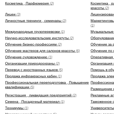
Косметика , Парфюмерия
Косметика , 
(2)
красоты
(2)
Лицеи
Лицензирова
(3)
Личностные тренинги , семинары
Маркетинговы
(2)
(1)
Международные грузоперевозки
Музыкальные
(1)
Научно-исследовательские институты
Оборудование
(2)
Обучение бизнес-профессиям
Обучение за
(2)
Обучение мастеров для салонов красоты
Обучение по 
(6)
Обучение судовождению
Оперативная
(1)
Организации природоохраны
Организация
(2)
Перевод с иностранных языков
Помощь в об
(5)
Продажа инфракрасных кабин
Продажа эле
(1)
Профессиональная переподготовка , Повышение
Профессиона
квалификации
(5)
Размещение 
Регистрация , ликвидация предприятий
Рекламные аг
(2)
Семена , Посадочный материал
Таможенное
(1)
Техникумы
Университет
(1)