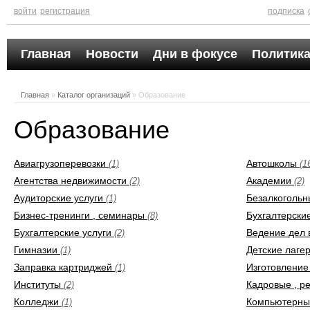
войти
регистрация
подписка
Главная
Новости
Дни в фокусе
Политика
Главная
»
Каталог организаций
» Образование
Образование
Авиагрузоперевозки
Автошколы
(1)
(1
Агентства недвижимости
Академии
(2)
(2)
Аудиторские услуги
Безалкогольн
(1)
Бизнес-тренинги , семинары
Бухгалтерски
(8)
Бухгалтерские услуги
Ведение дел 
(2)
Гимназии
Детские лаге
(1)
Заправка картриджей
Изготовление
(1)
Институты
Кадровые , р
(2)
Колледжи
Компьютерны
(1)