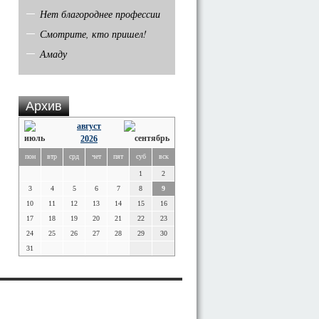
Нет благороднее профессии
Смотрите, кто пришел!
Амаду
Архив
август
2026
пон
втр
срд
чет
пят
суб
вск
1
2
3
4
5
6
7
8
9
10
11
12
13
14
15
16
17
18
19
20
21
22
23
24
25
26
27
28
29
30
31