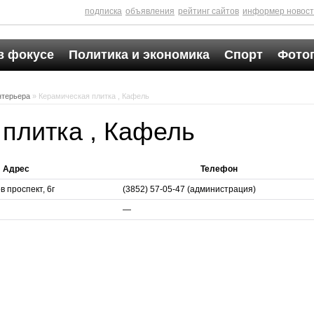
подписка
объявления
рейтинг сайтов
информер новос
в фокусе
Политика и экономика
Спорт
Фото
нтерьера
» Керамическая плитка , Кафель
плитка , Кафель
Адрес
Телефон
 проспект, 6г
(3852) 57-05-47 (администрация)
—