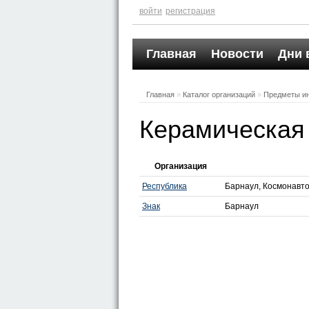
войти
регистрация
Главная
Новости
Дни 
Главная
»
Каталог организаций
»
Предметы и
Керамическая 
Организация
Республика
Барнаул, Космонавтов
Знак
Барнаул