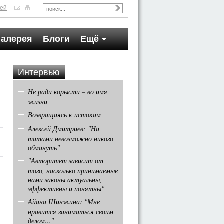
тей
галерея
Блоги
Ещё
Интервью
Не ради корысти – во имя
жизни
Возвращаясь к истокам
Алексей Дмитриев: "На
татами невозможно никого
обмануть"
"Авторитет зависит от
того, насколько принимаемые
нами законы актуальны,
эффективны и понятны"
Айана Шинжина: "Мне
нравится заниматься своим
делом…"